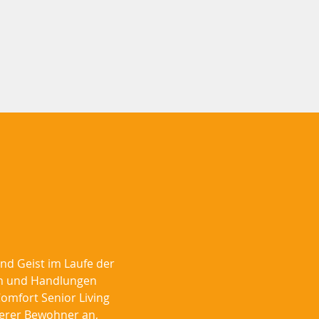
nd Geist im Laufe der
en und Handlungen
omfort Senior Living
nserer Bewohner an,