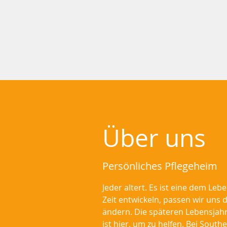
Über uns
Persönliches Pflegeheim
Jeder altert. Es ist eine dem L
Zeit entwickeln, passen wir un
ändern. Die späteren Lebensjah
ist hier, um zu helfen. Bei Sout