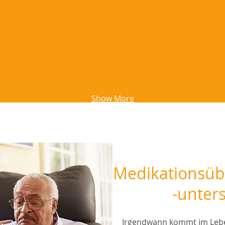
Show More
Medikationsü
-unter
Irgendwann kommt im Lebe